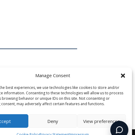
Manage Consent
the best experiences, we use technologies like cookies to store and/or
ce information. Consenting to these technologies will allow us to process
s browsing behavior or unique IDs on this site. Not consenting or
 consent, may adversely affect certain features and functions.
ccept
Deny
View preferences
Cookie Policy
Privacy Statement
Impressum