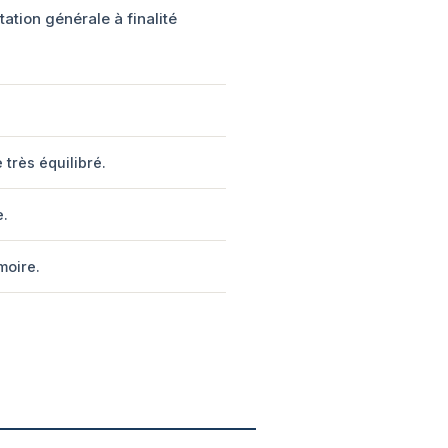
ation générale à finalité
 très équilibré.
e.
moire.