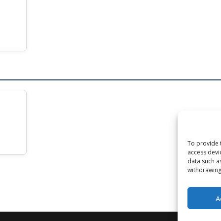
To provide 
access devi
data such a
withdrawing
A