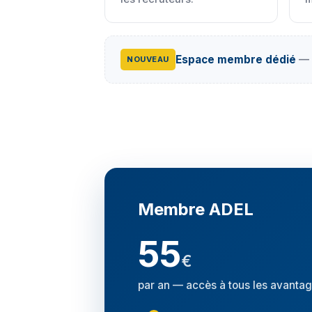
Espace membre dédié
— p
NOUVEAU
Membre ADEL
55
€
par an — accès à tous les avanta