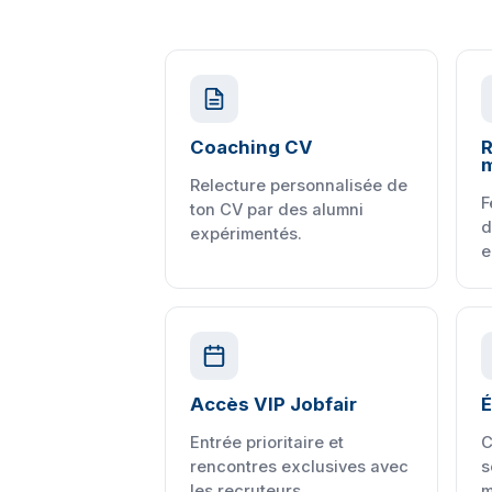
Coaching CV
R
m
Relecture personnalisée de
F
ton CV par des alumni
d
expérimentés.
e
Accès VIP Jobfair
É
Entrée prioritaire et
C
rencontres exclusives avec
s
les recruteurs.
m