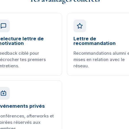
electure lettre de
Lettre de
otivation
recommandation
eedback ciblé pour
Recommandations alumni e
écrocher tes premiers
mises en relation avec le
ntretiens.
réseau.
vénements privés
onférences, afterworks et
oirées réservés aux
embres.