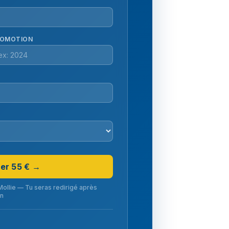
OMOTION
yer 55 € →
Mollie — Tu seras redirigé après
on
?